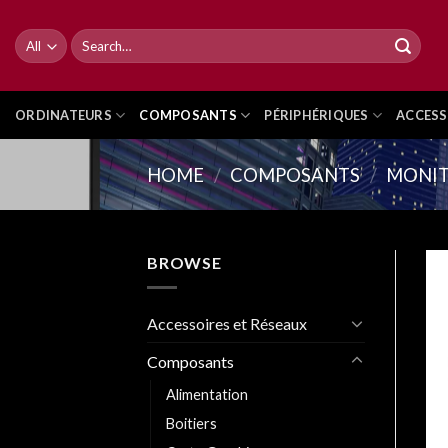
Skip
to
Search
for:
content
ORDINATEURS
COMPOSANTS
PÉRIPHÉRIQUES
ACCESS
HOME
/
COMPOSANTS
/
MONIT
BROWSE
Accessoires et Réseaux
Composants
Alimentation
Boitiers