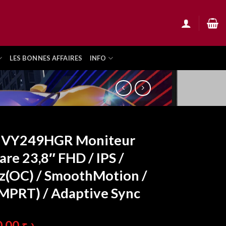
LES BONNES AFFAIRES
INFO
 VY249HGR Moniteur
are 23,8″ FHD / IPS /
(OC) / SmoothMotion /
MPRT) / Adaptive Sync
24.900,00
د.ج