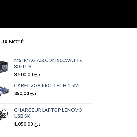
EUX NOTÉ
MSI MAG A500DN 500WATTS
80PLUS
8.500,00
د.ج
CABEL VGA PRO-TECH 1.5M
350,00
د.ج
CHARGEUR LAPTOP LENOVO
USB SK
1.850,00
د.ج