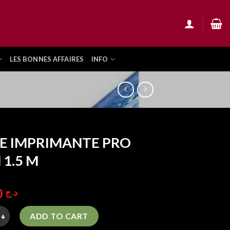
LES BONNES AFFAIRES
INFO
E IMPRIMANTE PRO
 1.5 M
350,00
د.ج
PRIMANTE PRO TECH 1.5 M quantity
ADD TO CART