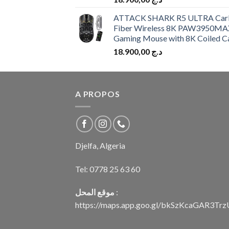
ATTACK SHARK R5 ULTRA Car
Fiber Wireless 8K PAW3950MA
Gaming Mouse with 8K Coiled C
18.900,00
د.ج
A PROPOS
Djelfa, Algeria
Tel:
0778 25 63 60
موقع المحل
:
https://maps.app.goo.gl/bkSzKcaGAR3Tr