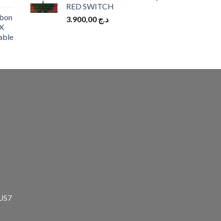
RED SWITCH
bon
3.900,00
د.ج
X
able
zUS7