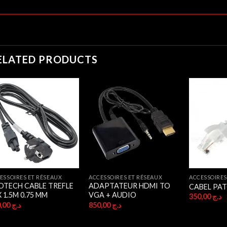
ELATED PRODUCTS
ESSOIRES ET RÉSEAUX
ACCESSOIRES ET RÉSEAUX
ACCESSOIRES
OTECH CABLE TREFLE
ADAPTATEUR HDMI TO
CABEL PAT
 1.5M 0.75 MM
VGA + AUDIO
350,00
د.ج
350,00
د.ج
850,00
د.ج