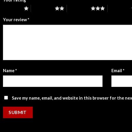
1 of 5 stars
2 of 5 stars
3 of 5 stars
4 of 5 stars
Your review
*
Name
*
Email
*
Save my name, email, and website in this browser for the ne