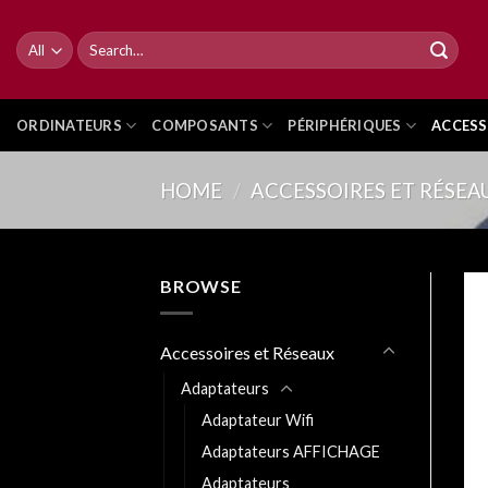
Skip
to
Search
for:
content
ORDINATEURS
COMPOSANTS
PÉRIPHÉRIQUES
ACCESS
HOME
/
ACCESSOIRES ET RÉSEA
BROWSE
Accessoires et Réseaux
Adaptateurs
Adaptateur Wifi
Adaptateurs AFFICHAGE
Adaptateurs