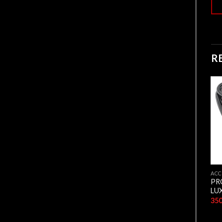
R
ACCESSOIRES ET RÉSEAUX
ACCESSOIRES ET RÉSEAUX
ACC
ADAPTATEUR PRO-TECH
PR
NAPPE SATA LUX
USB 2.0 RJ45
LUX
250,00
د.ج
1.100,00
د.ج