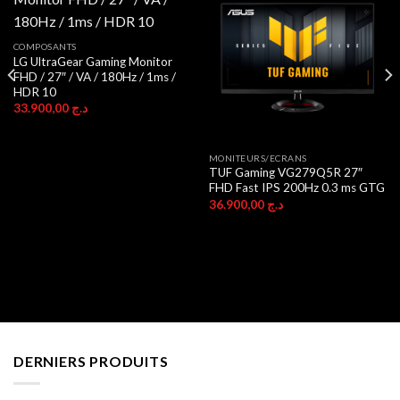
COMPOSANTS
LG UltraGear Gaming Monitor
FHD / 27″ / VA / 180Hz / 1ms /
HDR 10
33.900,00
د.ج
MONITEURS/ECRANS
TUF Gaming VG279Q5R 27″
FHD Fast IPS 200Hz 0.3 ms GTG
36.900,00
د.ج
DERNIERS PRODUITS