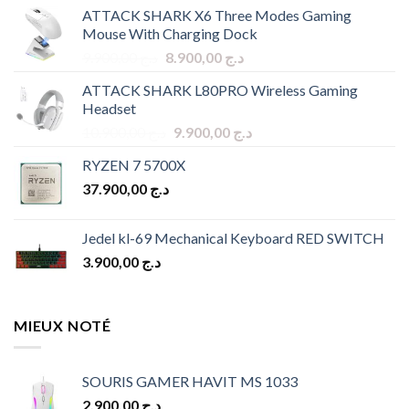
ATTACK SHARK X6 Three Modes Gaming
Mouse With Charging Dock
Original
Current
9.900,00
د.ج
8.900,00
د.ج
price
price
ATTACK SHARK L80PRO Wireless Gaming
was:
is:
Headset
د.ج 8.900,00.
د.ج 9.900,00.
Original
Current
10.900,00
د.ج
9.900,00
د.ج
price
price
RYZEN 7 5700X
was:
is:
37.900,00
د.ج
د.ج 10.900,00.
د.ج 9.900,00.
Jedel kl-69 Mechanical Keyboard RED SWITCH
3.900,00
د.ج
MIEUX NOTÉ
SOURIS GAMER HAVIT MS 1033
2.900,00
د.ج