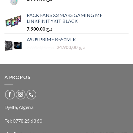
PACK FANS X3 MARS GAMING MF
LINKFINITYKIT BLACK
7.900,00
د.ج
ASUS PRIME B550M-K
Original
Current
27.900,00
د.ج
24.900,00
د.ج
price
price
was:
is:
د.ج 24.900,00.
د.ج 27.900,00.
A PROPOS
Djelfa, Algeria
Tel:
0778 25 63 60