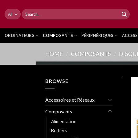
Skip
to
Search
for:
content
ORDINATEURS
COMPOSANTS
PÉRIPHÉRIQUES
ACCESS
HOME
/
COMPOSANTS
/
DISQU
BROWSE
Accessoires et Réseaux
Composants
Alimentation
Boitiers