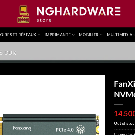
OIRES ET RÉSEAUX
IMPRIMANTE
MOBILIER
MULTIMEDIA
E-DUR
FanXi
NVMe
Out of stoc
Categories: