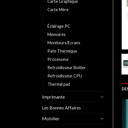
Carte Graphique
Carte Mère
Disque-Dur
Éclairage PC
Mémoires
Moniteurs/Ecrans
Pate Thermique
Processeur
Refroidisseur Boitier
Refroidisseur CPU
Thermal pad
DE
Imprimante
Les Bonnes Affaires
Mobilier