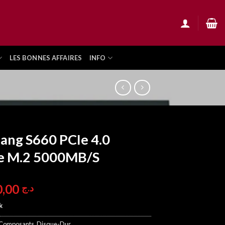
LES BONNES AFFAIRES
INFO
ang S660 PCIe 4.0
 M.2 5000MB/S
14.500,00
د.ج
k
Composants
,
Disque-Dur