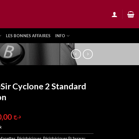
LES BONNES AFFAIRES
INFO
ir Cyclone 2 Standard
on
13.900,00
د.ج
k
Manettes
,
Périphériques
,
Périphériques Pc bureau