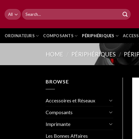
Skip
to
Search
for:
content
ORDINATEURS
COMPOSANTS
PÉRIPHÉRIQUES
ACCESS
HOME
/
PÉRIPHÉRIQUES
/
PÉRI
BROWSE
Accessoires et Réseaux
Composants
Imprimante
Les Bonnes Affaires