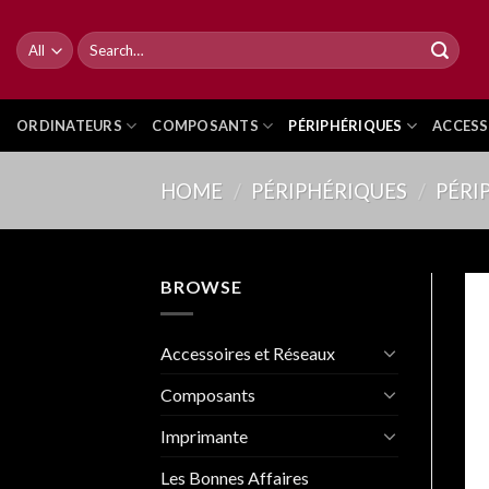
Skip
to
Search
for:
content
ORDINATEURS
COMPOSANTS
PÉRIPHÉRIQUES
ACCESS
HOME
/
PÉRIPHÉRIQUES
/
PÉRI
BROWSE
Accessoires et Réseaux
Composants
Imprimante
Les Bonnes Affaires