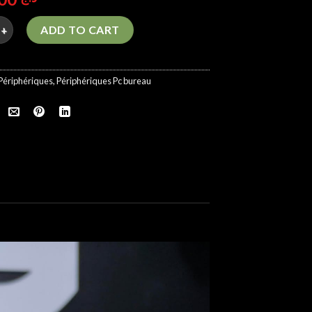
t Bracket ARGB 5V 3Pin Sliding up and Down Professional Anti Sl
ADD TO CART
Périphériques
,
Périphériques Pc bureau