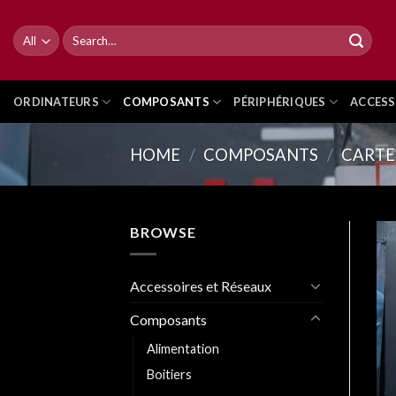
Skip
to
Search
for:
content
ORDINATEURS
COMPOSANTS
PÉRIPHÉRIQUES
ACCESS
HOME
/
COMPOSANTS
/
CARTE
BROWSE
Accessoires et Réseaux
Composants
Alimentation
Boitiers