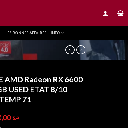
LES BONNES AFFAIRES
INFO
E AMD Radeon RX 6600
GB USED ETAT 8/10
TEMP 71
59.900,00
د.ج
k