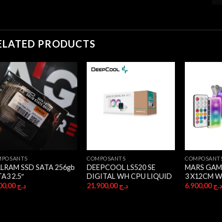
ELATED PRODUCTS
MPOSANTS
COMPOSANTS
COMPOSANT
LRAM SSD SATA 256gb
DEEPCOOL LS520 SE
MARS GAM
A3 2.5″
DIGITAL WH CPU LIQUID
3 X12CM 
7.900,00
د.ج
21.900,00
د.ج
6.900,00
.ج