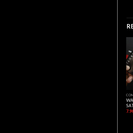
R
COMPOSANTS
COMPOSANTS
CO
Netac External SSD Drive
Intenso Disque SSD
WA
Portable SSD 250GB SATA
interne, 2,5″ Top SATA III,
SAT
SSD for Type-C, Up to
256 GB
500MB/s, USB3.2
7.900,00
د.ج
9.900,00
د.ج