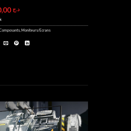
39.900,00
د.ج
k
Composants
,
Moniteurs/Ecrans