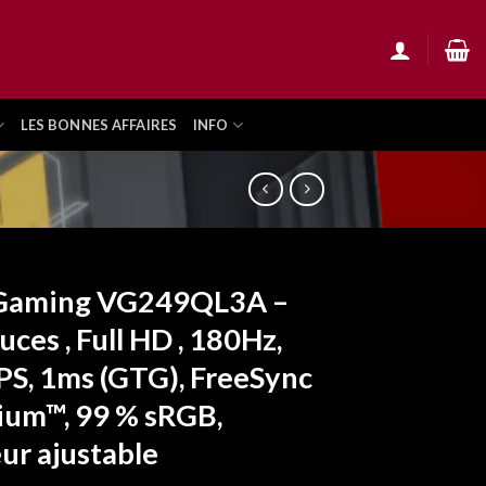
LES BONNES AFFAIRES
INFO
Gaming VG249QL3A –
uces , Full HD , 180Hz,
IPS, 1ms (GTG), FreeSync
um™, 99 % sRGB,
ur ajustable