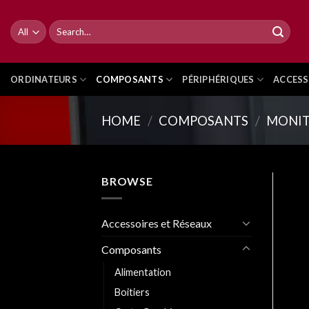
Skip
to
Search
for:
content
ORDINATEURS
COMPOSANTS
PÉRIPHÉRIQUES
ACCESS
HOME
/
COMPOSANTS
/
MONIT
BROWSE
Accessoires et Réseaux
Composants
Alimentation
Boitiers