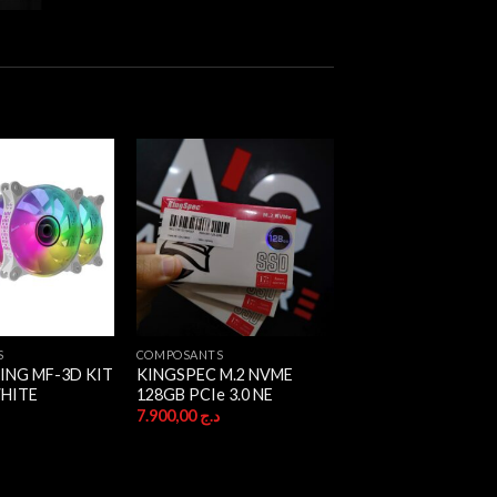
S
COMPOSANTS
ING MF-3D KIT
KINGSPEC M.2 NVME
WHITE
128GB PCIe 3.0 NE
د
7.900,00
د.ج