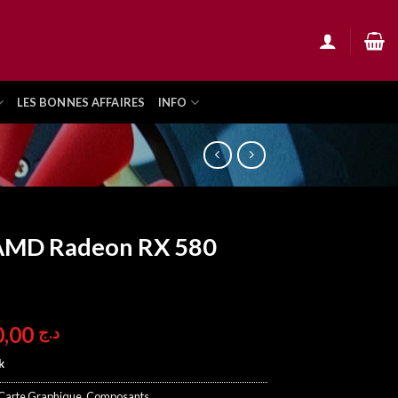
LES BONNES AFFAIRES
INFO
AMD Radeon RX 580
25.900,00
د.ج
k
Carte Graphique
,
Composants