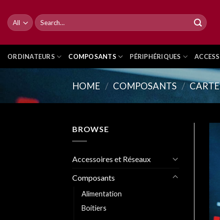
Skip
to
Search
for:
content
ORDINATEURS
COMPOSANTS
PÉRIPHÉRIQUES
ACCESS
HOME
/
COMPOSANTS
/
CARTE
BROWSE
Accessoires et Réseaux
Composants
Alimentation
Boitiers